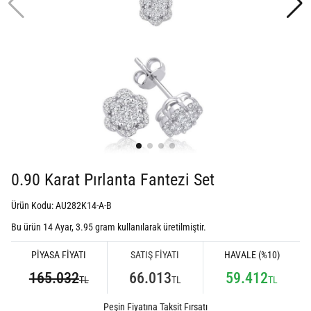
0.90 Karat Pırlanta Fantezi Set
Ürün Kodu: AU282K14-A-B
Bu ürün 14 Ayar,
3.95
gram kullanılarak üretilmiştir.
PİYASA FİYATI
SATIŞ FİYATI
HAVALE (%10)
165.032
66.013
59.412
TL
TL
TL
Peşin Fiyatına Taksit Fırsatı