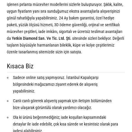
işlenen pırlanta mücevher modellerini sizlerle buluşturuyor. Şıklık, kalite,
uygun fiyatların yanı sıra sunduğumuz ekstra avantajlarla alışverişinizi
gönül rahatlığıyla yapabilirsiniz. 24 Ay bakım garantisi, özel hediye
paketi, yüzük ölçüsü hizmeti, 3D ödeme güvenliği, orijinal ve sertifikalı
mücevher çeşitleri, iade imkânı, sigortalı ve ücretsiz teslimat avantajları
da
Yetkin Diamond San. Ve Tic. Ltd. Şti.
sitesinde sizleri bekliyor. Değerli
taşların büyüsüyle harmanlanan bileklik, küpe ve kolye çeşitlerimiz
özenle tasarlanmış sitemizde sizin için satışta.
Kısaca Biz
Sadece online satış yapmıyoruz. İstanbul Kapalıçarşı
bölgesindeki mağazamızı ziyaret ederek de alışveriş
yapabilirsiniz.
Canlı canlı görerek alışveriş yapmak için iletişim bölümünden
bize ulaşarak görüntülü olarak yardımcı olacağız.
Ola ki ürünü beğenmediğiniz; iade koşulları kapsamındaki
detaylar ile iade edebilir, çok kısa sürede ve kesintisiz olarak para
iadesi alabilirsiniz.