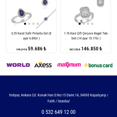
3.25 Karat Safir Pırlanta Set (8
1.76 Kare Çift Çerçeve Baget Takı
ayar 6.85Gr )
Seti (14 ayar 10.17Gr )
59.686 ₺
146.850 ₺
149.214 ₺
367.125 ₺
Hobyar, Ankara Cd. Konak Han D:No:15 Daire:14, 34093 Kapalıçarşı /
Fatih / İstanbul
0 532 649 12 00