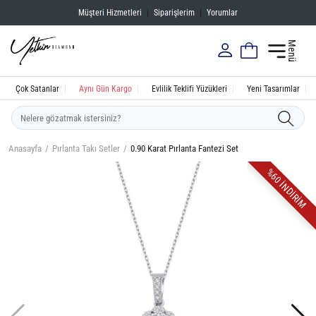
Müşteri Hizmetleri
|
Siparişlerim
|
Yorumlar
Menü
Çok Satanlar
Aynı Gün Kargo
Evlilik Teklifi Yüzükleri
Yeni Tasarımlar
Anasayfa
Pırlanta Takı Setler
0.90 Karat Pırlanta Fantezi Set
%60 İNDİRİM