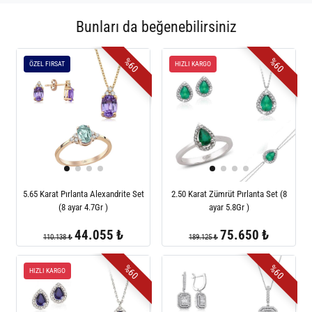
Bunları da beğenebilirsiniz
%60
%60
ÖZEL FIRSAT
HIZLI KARGO
5.65 Karat Pırlanta Alexandrite Set
2.50 Karat Zümrüt Pırlanta Set (8
(8 ayar 4.7Gr )
ayar 5.8Gr )
44.055 ₺
75.650 ₺
110.138 ₺
189.125 ₺
%60
%60
HIZLI KARGO