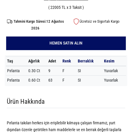
( 22005 TL x 3 Taksit )
Tahmini Kargo Süresi:12 Ağustos
Ücretsiz ve Sigortalı Kargo
2026
HEMEN SATIN ALIN
Taş
Ağırlık
Adet
Renk
Berraklık
Kesim
Pırlanta
0.30 Ct
9
F
SI
Yuvarlak
Pırlanta
0.60 Ct
63
F
SI
Yuvarlak
Ürün Hakkında
Pırlanta takıları herkes için erişilebilir kılmaya çalışan firmamız, yurt
dışından özenle getirtilen ham maddelerle ve en berrak değerli taşlarla