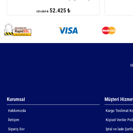
52.425 ₺
131.064 ₺
H
Kurumsal
Müşteri Hizmet
Hakkımızda
Kargo Teslimat Ko
İletişim
Kişisel Veriler Pol
Sipariş Sor
İptal ve İade Şartla