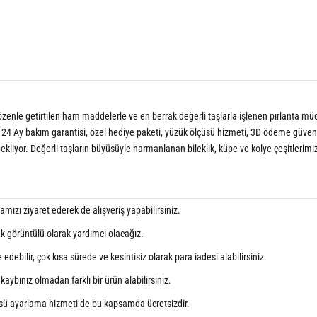
n özenle getirtilen ham maddelerle ve en berrak değerli taşlarla işlenen pırlanta müce
 24 Ay bakım garantisi, özel hediye paketi, yüzük ölçüsü hizmeti, 3D ödeme güvenliği,
bekliyor. Değerli taşların büyüsüyle harmanlanan bileklik, küpe ve kolye çeşitlerimi
ızı ziyaret ederek de alışveriş yapabilirsiniz.
ak görüntülü olarak yardımcı olacağız.
debilir, çok kısa sürede ve kesintisiz olarak para iadesi alabilirsiniz.
aybınız olmadan farklı bir ürün alabilirsiniz.
sü ayarlama hizmeti de bu kapsamda ücretsizdir.