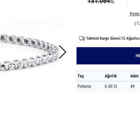
131.064
TL
Peşin 
( 1
Tahmini Kargo Süresi:12 Ağusto
HE
Taş
Ağırlık
Adet
Pırlanta
0.40 Ct
49