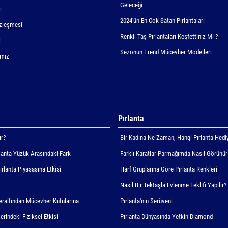
Geleceği
ı
2024'ün En Çok Satan Pırlantaları
zleşmesi
Renkli Taş Pırlantaları Keşfettiniz Mi ?
i
Sezonun Trend Mücevher Modelleri
ımız
Pırlanta
ır?
Bir Kadına Ne Zaman, Hangi Pırlanta Hediy
rlanta Yüzük Arasındaki Fark
Farklı Karatlar Parmağımda Nasıl Görünür
Pırlanta Piyasasına Etkisi
Harf Gruplarına Göre Pırlanta Renkleri
Nasıl Bir Tektaşla Evlenme Teklifi Yapılır?
Yeraltından Mücevher Kutularına
Pırlanta'nın Serüveni
erindeki Fiziksel Etkisi
Pırlanta Dünyasında Yetkin Diamond