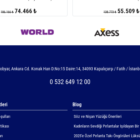
74.466 ₺
55.509 ₺
186.166 ₺
138.773 ₺
obyar, Ankara Cd. Konak Han D:No:15 Daire:14, 34093 Kapalıçarşı / Fatih / İstanb
0 532 649 12 00
leri
Blog
şulları
Söz ve Nişan Yüzüğü Önerileri
itikası
Kadınların Sevdiği Pırlantalar Işıldayan Bir
rı
2025'e Özel Pırlanta Takı Öngörüleri Lüksü