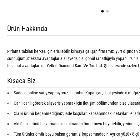
Ürün Hakkında
Pırlanta takıları herkes için erişilebilir kılmaya çalışan firmamız, yurt dışında
sunduğumuz ekstra avantajlarla alışverişinizi gönül rahatlığıyla yapabilirsiniz.
teslimat avantajları da
Yetkin Diamond San. Ve Tic. Ltd. Şti.
sitesinde sizleri 
Kısaca Biz
Sadece online satış yapmıyoruz. İstanbul Kapalıçarşı bölgesindeki mağazam
Canlı canlı görerek alışveriş yapmak için iletişim bölümünden bize ulaşar
Ola ki ürünü beğenmediğiniz; iade koşulları kapsamındaki detaylar ile iade e
Aldığınız ürünü bir zaman sınırı olmadan ömür boyu büyütebilir, yerine hiç k
Tüm ürünler ömür boyu bakım garantisi kapsamındadır. Ayrıca yüzük ölçü