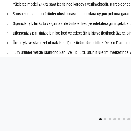
Yüzlerce model 24/72 saat içerisinde kargoya verilmektedir. Kargo gönderil
Satışa sunulan tüm ürünler uluslararası standartlara uygun pırlanta garanti 
Siparişler şık bir kutu ve çantası ile birlikte, hediye edebileceğiniz şekilde
Dilerseniz siparişinizle birlikte hediye edeceğiniz kişiye iletilmek üzere, bi
Üreticiyiz ve size özel olarak istediğiniz ürünü üretebiliriz. Yetkin Diamond
Tüm ürünler Yetkin Diamond San. Ve Tic. Ltd. Şti.'nın üretim merkezinde y