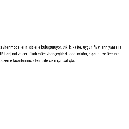
vher modellerini sizlerle buluşturuyor. Şıklık, kalite, uygun fiyatların yanı sıra
 orijinal ve sertifikalı mücevher çeşitleri, iade imkânı, sigortalı ve ücretsiz
z özenle tasarlanmış sitemizde sizin için satışta.