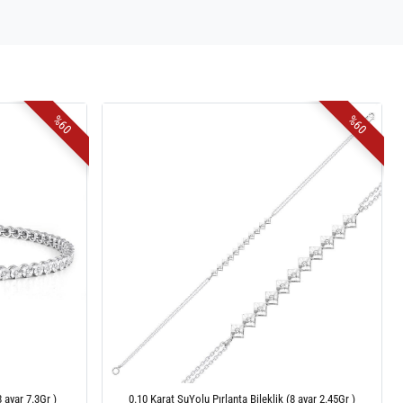
%60
%60
8 ayar 7.3Gr )
0.10 Karat SuYolu Pırlanta Bileklik (8 ayar 2.45Gr )