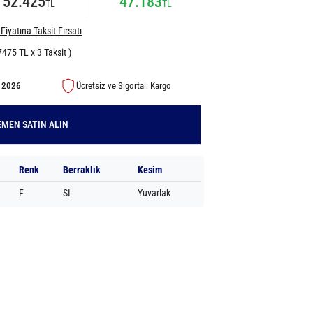
52.425
47.183
TL
TL
Fiyatına Taksit Fırsatı
7475 TL x 3 Taksit )
s 2026
Ücretsiz ve Sigortalı Kargo
MEN SATIN ALIN
Renk
Berraklık
Kesim
F
SI
Yuvarlak