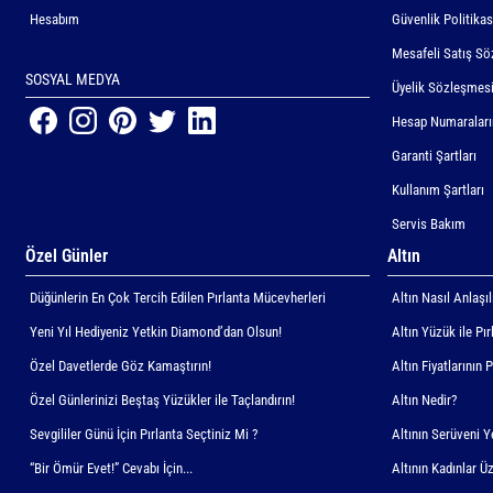
Hesabım
Güvenlik Politikas
Mesafeli Satış Sö
SOSYAL MEDYA
Üyelik Sözleşmes
Hesap Numaralar
Garanti Şartları
Kullanım Şartları
Servis Bakım
Özel Günler
Altın
Düğünlerin En Çok Tercih Edilen Pırlanta Mücevherleri
Altın Nasıl Anlaşıl
Yeni Yıl Hediyeniz Yetkin Diamond’dan Olsun!
Altın Yüzük ile Pı
Özel Davetlerde Göz Kamaştırın!
Altın Fiyatlarının 
Özel Günlerinizi Beştaş Yüzükler ile Taçlandırın!
Altın Nedir?
Sevgililer Günü İçin Pırlanta Seçtiniz Mi ?
Altının Serüveni 
“Bir Ömür Evet!” Cevabı İçin...
Altının Kadınlar Üz