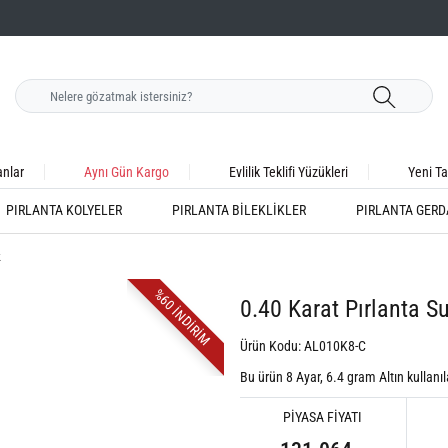
anlar
Aynı Gün Kargo
Evlilik Teklifi Yüzükleri
Yeni Ta
PIRLANTA KOLYELER
PIRLANTA BILEKLIKLER
PIRLANTA GERD
k
%60 İNDİRİM
0.40 Karat Pırlanta Su
Ürün Kodu: AL010K8-C
Bu ürün 8 Ayar,
6.4
gram Altın kullanıla
PİYASA FİYATI