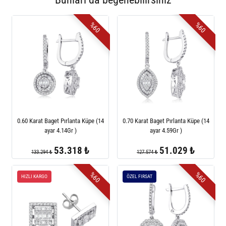
%60
%60
0.60 Karat Baget Pırlanta Küpe (14
0.70 Karat Baget Pırlanta Küpe (14
ayar 4.14Gr )
ayar 4.59Gr )
53.318 ₺
51.029 ₺
133.294 ₺
127.574 ₺
%60
%60
HIZLI KARGO
ÖZEL FIRSAT