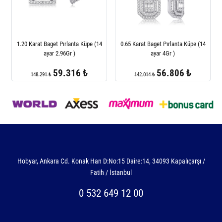
1.20 Karat Baget Pırlanta Küpe (14
0.65 Karat Baget Pırlanta Küpe (14
ayar 2.96Gr )
ayar 4Gr )
59.316 ₺
56.806 ₺
148.291 ₺
142.014 ₺
Hobyar, Ankara Cd. Konak Han D:No:15 Daire:14, 34093 Kapalıçarşı /
Fatih / İstanbul
0 532 649 12 00