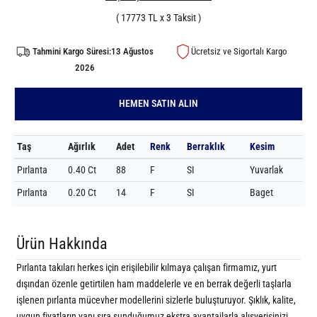
( 17773 TL x 3 Taksit )
Tahmini Kargo Süresi:13 Ağustos
Ücretsiz ve Sigortalı Kargo
2026
HEMEN SATIN ALIN
Taş
Ağırlık
Adet
Renk
Berraklık
Kesim
Pırlanta
0.40 Ct
88
F
SI
Yuvarlak
Pırlanta
0.20 Ct
14
F
SI
Baget
Ürün Hakkında
Pırlanta takıları herkes için erişilebilir kılmaya çalışan firmamız, yurt
dışından özenle getirtilen ham maddelerle ve en berrak değerli taşlarla
işlenen pırlanta mücevher modellerini sizlerle buluşturuyor. Şıklık, kalite,
uygun fiyatların yanı sıra sunduğumuz ekstra avantajlarla alışverişinizi