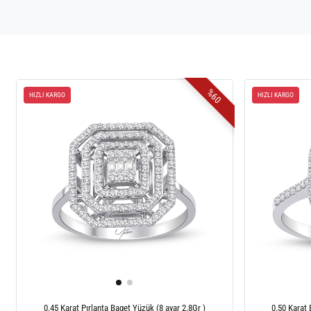
%60
HIZLI KARGO
HIZLI KARGO
0.45 Karat Pırlanta Baget Yüzük (8 ayar 2.8Gr )
0.50 Karat 