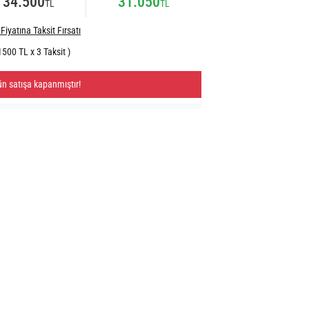
34.500
31.050
TL
TL
Fiyatına Taksit Fırsatı
1500 TL x 3 Taksit )
ün satışa kapanmıştır!