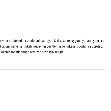
vher modellerini sizlerle buluşturuyor. Şıklık, kalite, uygun fiyatların yanı sıra
 orijinal ve sertifikalı mücevher çeşitleri, iade imkânı, sigortalı ve ücretsiz
z özenle tasarlanmış sitemizde sizin için satışta.