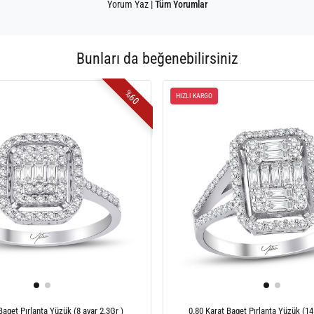
Yorum Yaz
|
Tüm Yorumlar
Bunları da beğenebilirsiniz
%60
HIZLI KARGO
Baget Pırlanta Yüzük (8 ayar 2.3Gr )
0.80 Karat Baget Pırlanta Yüzük (14 