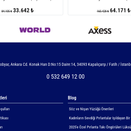
33.642 ₺
64.171 ₺
84.105 ₺
160.428 ₺
obyar, Ankara Cd. Konak Han D:No:15 Daire:14, 34093 Kapalıçarşı / Fatih / İstanb
0 532 649 12 00
leri
Blog
şulları
Söz ve Nişan Yüzüğü Önerileri
itikası
Kadınların Sevdiği Pırlantalar Işıldayan Bir
rı
2025'e Özel Pırlanta Takı Öngörüleri Lüksü