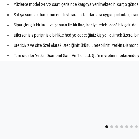
Yüzlerce model 24/72 saat içerisinde kargoya verilmektedir. Kargo gönderil
Satışa sunulan tüm ürünler uluslararası standartlara uygun pırlanta garanti 
Siparişler şık bir kutu ve çantası ile birlikte, hediye edebileceğiniz şekilde
Dilerseniz siparişinizle birlikte hediye edeceğiniz kişiye iletilmek üzere, bi
Üreticiyiz ve size özel olarak istediğiniz ürünü üretebiliriz. Yetkin Diamond
Tüm ürünler Yetkin Diamond San. Ve Tic. Ltd. Şti.'nın üretim merkezinde y