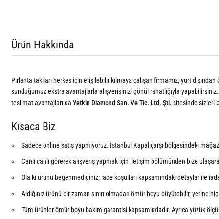
Ürün Hakkında
Pırlanta takıları herkes için erişilebilir kılmaya çalışan firmamız, yurt dışında
sunduğumuz ekstra avantajlarla alışverişinizi gönül rahatlığıyla yapabilirsiniz.
teslimat avantajları da
Yetkin Diamond San. Ve Tic. Ltd. Şti.
sitesinde sizleri 
Kısaca Biz
Sadece online satış yapmıyoruz. İstanbul Kapalıçarşı bölgesindeki mağazam
Canlı canlı görerek alışveriş yapmak için iletişim bölümünden bize ulaşar
Ola ki ürünü beğenmediğiniz; iade koşulları kapsamındaki detaylar ile iade e
Aldığınız ürünü bir zaman sınırı olmadan ömür boyu büyütebilir, yerine hiç k
Tüm ürünler ömür boyu bakım garantisi kapsamındadır. Ayrıca yüzük ölçü