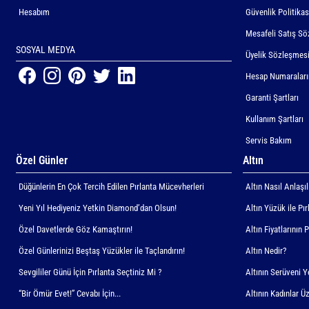
Hesabım
Güvenlik Politikas
Mesafeli Satış Sö
SOSYAL MEDYA
Üyelik Sözleşmes
Hesap Numaralar
Garanti Şartları
Kullanım Şartları
Servis Bakım
Özel Günler
Altın
Düğünlerin En Çok Tercih Edilen Pırlanta Mücevherleri
Altın Nasıl Anlaşıl
Yeni Yıl Hediyeniz Yetkin Diamond’dan Olsun!
Altın Yüzük ile Pı
Özel Davetlerde Göz Kamaştırın!
Altın Fiyatlarının 
Özel Günlerinizi Beştaş Yüzükler ile Taçlandırın!
Altın Nedir?
Sevgililer Günü İçin Pırlanta Seçtiniz Mi ?
Altının Serüveni 
“Bir Ömür Evet!” Cevabı İçin...
Altının Kadınlar Üz