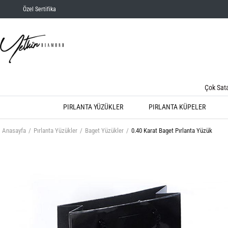
Özel Sertifika
Çok Sat
PIRLANTA YÜZÜKLER
PIRLANTA KÜPELER
Anasayfa
Pırlanta Yüzükler
Baget Yüzükler
0.40 Karat Baget Pırlanta Yüzük