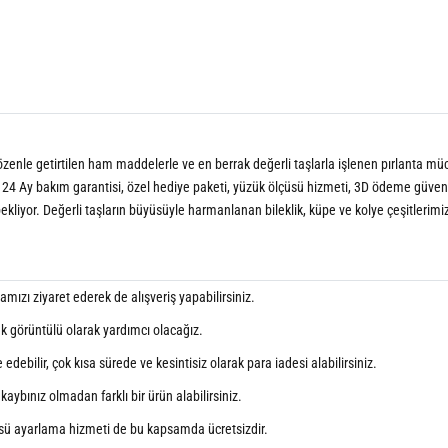
n özenle getirtilen ham maddelerle ve en berrak değerli taşlarla işlenen pırlanta müce
 24 Ay bakım garantisi, özel hediye paketi, yüzük ölçüsü hizmeti, 3D ödeme güvenliği,
bekliyor. Değerli taşların büyüsüyle harmanlanan bileklik, küpe ve kolye çeşitlerimi
ızı ziyaret ederek de alışveriş yapabilirsiniz.
ak görüntülü olarak yardımcı olacağız.
debilir, çok kısa sürede ve kesintisiz olarak para iadesi alabilirsiniz.
aybınız olmadan farklı bir ürün alabilirsiniz.
sü ayarlama hizmeti de bu kapsamda ücretsizdir.