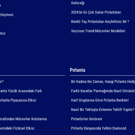
Geleceği
ı
2024'ün En Çok Satan Pırlantaları
zleşmesi
Renkli Taş Pırlantaları Keşfettiniz Mi ?
i
Sezonun Trend Mücevher Modelleri
ımız
Pırlanta
ır?
Bir Kadına Ne Zaman, Hangi Pırlanta Hediy
rlanta Yüzük Arasındaki Fark
Farklı Karatlar Parmağımda Nasıl Görünür
Pırlanta Piyasasına Etkisi
Harf Gruplarına Göre Pırlanta Renkleri
Nasıl Bir Tektaşla Evlenme Teklifi Yapılır?
Yeraltından Mücevher Kutularına
Pırlanta'nın Serüveni
erindeki Fiziksel Etkisi
Pırlanta Dünyasında Yetkin Diamond