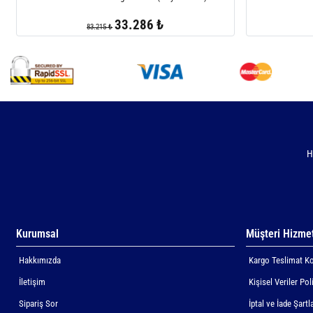
33.286 ₺
83.215 ₺
H
Kurumsal
Müşteri Hizmet
Hakkımızda
Kargo Teslimat Ko
İletişim
Kişisel Veriler Pol
Sipariş Sor
İptal ve İade Şartla