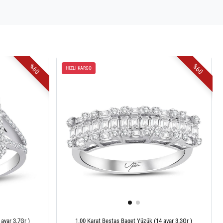
%60
%60
HIZLI KARGO
ayar 3.7Gr )
1.00 Karat Beştaş Baget Yüzük (14 ayar 3.3Gr )