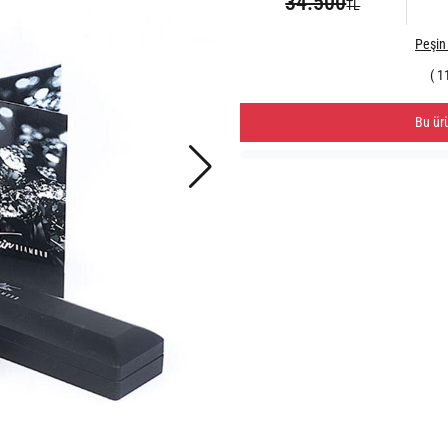
34.500
TL
Peşin 
( 1
Bu ür