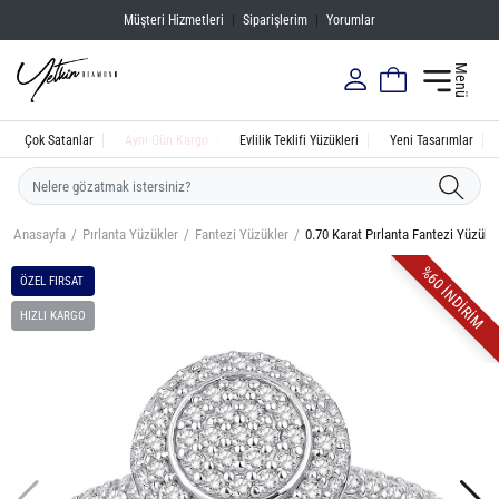
Müşteri Hizmetleri
|
Siparişlerim
|
Yorumlar
Menü
Çok Satanlar
Aynı Gün Kargo
Evlilik Teklifi Yüzükleri
Yeni Tasarımlar
Anasayfa
Pırlanta Yüzükler
Fantezi Yüzükler
0.70 Karat Pırlanta Fantezi Yüzük
%60 İNDİRİM
ÖZEL FIRSAT
HIZLI KARGO