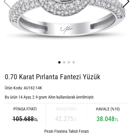
0.70 Karat Pırlanta Fantezi Yüzük
Ürün Kodu: AU162-14K
Bu ürün 14 Ayar,
2.9
gram Altın kullanılarak üretilmiştir.
PİYASA FİYATI
SATIŞ FİYATI
HAVALE (%10)
105.688
42.275
38.048
TL
TL
TL
Peşin Fiyatına Taksit Fırsatı