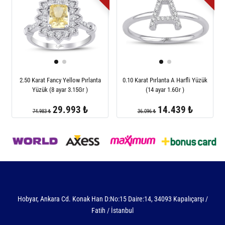
2.50 Karat Fancy Yellow Pırlanta
0.10 Karat Pırlanta A Harfli Yüzük
Yüzük (8 ayar 3.15Gr )
(14 ayar 1.6Gr )
29.993 ₺
14.439 ₺
74.983 ₺
36.096 ₺
Hobyar, Ankara Cd. Konak Han D:No:15 Daire:14, 34093 Kapalıçarşı /
Fatih / İstanbul