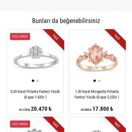
Bunları da beğenebilirsiniz
%60
%60
HIZLI KARGO
0.20 Karat Pırlanta Fantezi Yüzük
1.30 Karat Morganite Pırlanta
(8 ayar 1.62Gr )
Fantezi Yüzük (8 ayar 2.22Gr )
20.470 ₺
17.800 ₺
51.175 ₺
44.500 ₺
%60
%60
HIZLI KARGO