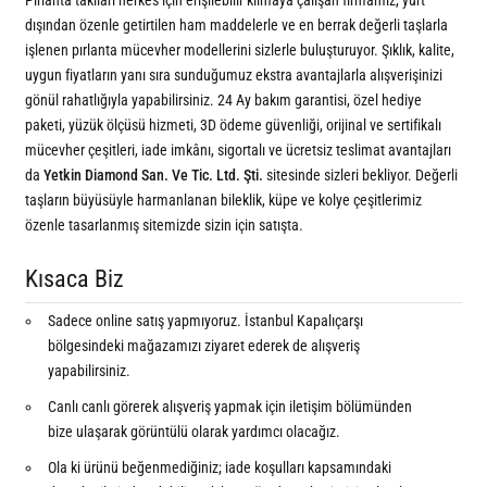
Pırlanta takıları herkes için erişilebilir kılmaya çalışan firmamız, yurt
dışından özenle getirtilen ham maddelerle ve en berrak değerli taşlarla
işlenen pırlanta mücevher modellerini sizlerle buluşturuyor. Şıklık, kalite,
uygun fiyatların yanı sıra sunduğumuz ekstra avantajlarla alışverişinizi
gönül rahatlığıyla yapabilirsiniz. 24 Ay bakım garantisi, özel hediye
paketi, yüzük ölçüsü hizmeti, 3D ödeme güvenliği, orijinal ve sertifikalı
mücevher çeşitleri, iade imkânı, sigortalı ve ücretsiz teslimat avantajları
da
Yetkin Diamond San. Ve Tic. Ltd. Şti.
sitesinde sizleri bekliyor. Değerli
taşların büyüsüyle harmanlanan bileklik, küpe ve kolye çeşitlerimiz
özenle tasarlanmış sitemizde sizin için satışta.
Kısaca Biz
Sadece online satış yapmıyoruz. İstanbul Kapalıçarşı
bölgesindeki mağazamızı ziyaret ederek de alışveriş
yapabilirsiniz.
Canlı canlı görerek alışveriş yapmak için iletişim bölümünden
bize ulaşarak görüntülü olarak yardımcı olacağız.
Ola ki ürünü beğenmediğiniz; iade koşulları kapsamındaki