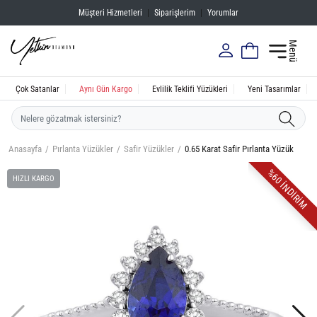
Müşteri Hizmetleri
|
Siparişlerim
|
Yorumlar
Menü
Çok Satanlar
Aynı Gün Kargo
Evlilik Teklifi Yüzükleri
Yeni Tasarımlar
Anasayfa
Pırlanta Yüzükler
Safir Yüzükler
0.65 Karat Safir Pırlanta Yüzük
%60 İNDİRİM
HIZLI KARGO