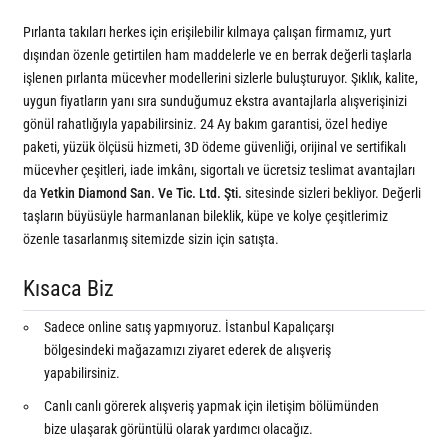
Pırlanta takıları herkes için erişilebilir kılmaya çalışan firmamız, yurt
dışından özenle getirtilen ham maddelerle ve en berrak değerli taşlarla
işlenen pırlanta mücevher modellerini sizlerle buluşturuyor. Şıklık, kalite,
uygun fiyatların yanı sıra sunduğumuz ekstra avantajlarla alışverişinizi
gönül rahatlığıyla yapabilirsiniz. 24 Ay bakım garantisi, özel hediye
paketi, yüzük ölçüsü hizmeti, 3D ödeme güvenliği, orijinal ve sertifikalı
mücevher çeşitleri, iade imkânı, sigortalı ve ücretsiz teslimat avantajları
da
Yetkin Diamond San. Ve Tic. Ltd. Şti.
sitesinde sizleri bekliyor. Değerli
taşların büyüsüyle harmanlanan bileklik, küpe ve kolye çeşitlerimiz
özenle tasarlanmış sitemizde sizin için satışta.
Kısaca Biz
Sadece online satış yapmıyoruz. İstanbul Kapalıçarşı
bölgesindeki mağazamızı ziyaret ederek de alışveriş
yapabilirsiniz.
Canlı canlı görerek alışveriş yapmak için iletişim bölümünden
bize ulaşarak görüntülü olarak yardımcı olacağız.