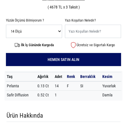
( 4678 TL x 3 Taksit )
Yüzük Ölçümü Bilmiyorum ?
Yazı Koşulları Neledir?
İlk İş Gününde Kargoda
Ücretsiz ve Sigortalı Kargo
HEMEN SATIN ALIN
Taş
Ağırlık
Adet
Renk
Berraklık
Kesim
Pırlanta
0.13 Ct
14
F
SI
Yuvarlak
Safir Diffusion
0.52 Ct
1
Damla
Ürün Hakkında