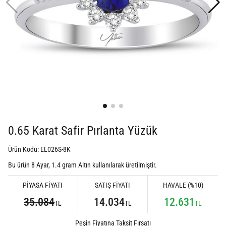
0.65 Karat Safir Pırlanta Yüzük
Ürün Kodu: EL026S-8K
Bu ürün 8 Ayar,
1.4
gram Altın kullanılarak üretilmiştir.
PİYASA FİYATI
SATIŞ FİYATI
HAVALE (%10)
35.084
14.034
12.631
TL
TL
TL
Peşin Fiyatına Taksit Fırsatı