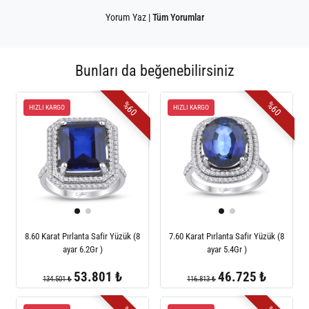
Yorum Yaz
|
Tüm Yorumlar
Bunları da beğenebilirsiniz
%60
%60
HIZLI KARGO
HIZLI KARGO
8.60 Karat Pırlanta Safir Yüzük (8
7.60 Karat Pırlanta Safir Yüzük (8
ayar 6.2Gr )
ayar 5.4Gr )
53.801 ₺
46.725 ₺
134.501 ₺
116.813 ₺