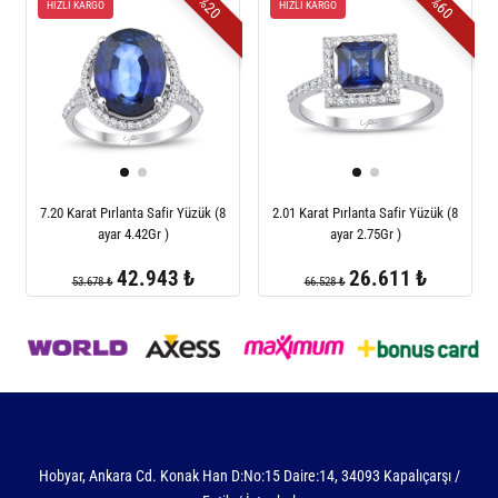
%20
%60
HIZLI KARGO
HIZLI KARGO
7.20 Karat Pırlanta Safir Yüzük (8
2.01 Karat Pırlanta Safir Yüzük (8
ayar 4.42Gr )
ayar 2.75Gr )
42.943 ₺
26.611 ₺
53.678 ₺
66.528 ₺
Hobyar, Ankara Cd. Konak Han D:No:15 Daire:14, 34093 Kapalıçarşı /